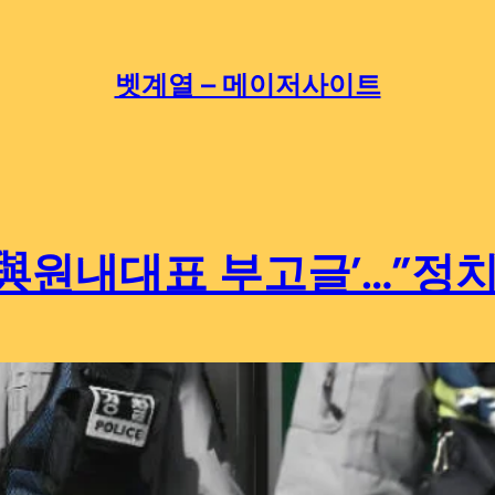
벳계열 – 메이저사이트
‘與원내대표 부고글’…”정치