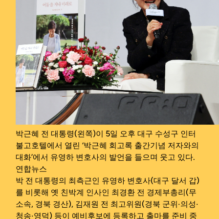
박근혜 전 대통령(왼쪽)이 5일 오후 대구 수성구 인터
불고호텔에서 열린 ‘박근혜 회고록 출간기념 저자와의
대화’에서 유영하 변호사의 발언을 들으며 웃고 있다.
연합뉴스
박 전 대통령의 최측근인 유영하 변호사(대구 달서 갑)
를 비롯해 옛 친박계 인사인 최경환 전 경제부총리(무
소속, 경북 경산), 김재원 전 최고위원(경북 군위‧의성‧
청송‧영덕) 등이 예비후보에 등록하고 출마를 준비 중