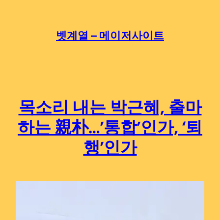
Skip
to
content
벳계열 – 메이저사이트
목소리 내는 박근혜, 출마
하는 親朴…’통합’인가, ‘퇴
행’인가