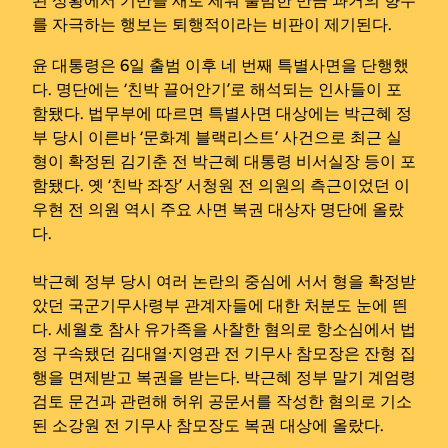
된 상황에서 기반을 새로 세워 출범한 만큼 과거의 향수
를 자극하는 행보는 퇴행적이라는 비판이 제기된다.
윤 대통령은 6일 출범 이후 네 번째 특별사면을 단행했
다. 명단에는 ‘친박 끌어안기’로 해석되는 인사들이 포
함됐다. 법무부에 따르면 특별사면 대상에는 박근혜 정
부 당시 이른바 ‘문화계 블랙리스트’ 사건으로 최근 실
형이 확정된 김기춘 전 박근혜 대통령 비서실장 등이 포
함됐다. 옛 ‘친박 좌장’ 서청원 전 의원의 측근이었던 이
우현 전 의원 역시 주요 사면 복권 대상자 명단에 올랐
다.
박근혜 정부 당시 여러 논란의 중심에 서서 형을 확정받
았던 국군기무사령부 관계자들에 대한 처분도 눈에 띈
다. 세월호 참사 유가족을 사찰한 혐의로 항소심에서 법
정 구속됐던 김대열·지영관 전 기무사 참모장은 잔형 집
행을 면제받고 복권을 받는다. 박근혜 정부 말기 계엄령
검토 문건과 관련해 허위 공문서를 작성한 혐의로 기소
된 소강원 전 기무사 참모장도 복권 대상에 올랐다.