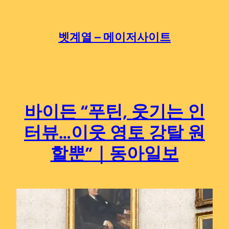
Skip
to
content
벳계열 – 메이저사이트
바이든 “푸틴, 웃기는 인
터뷰…이웃 영토 강탈 원
할뿐”｜동아일보