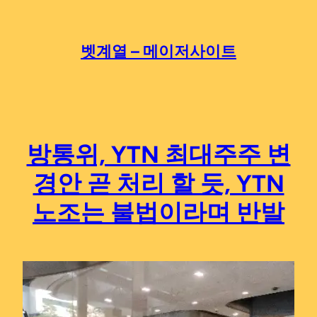
Skip
to
content
벳계열 – 메이저사이트
방통위, YTN 최대주주 변
경안 곧 처리 할 듯, YTN
노조는 불법이라며 반발