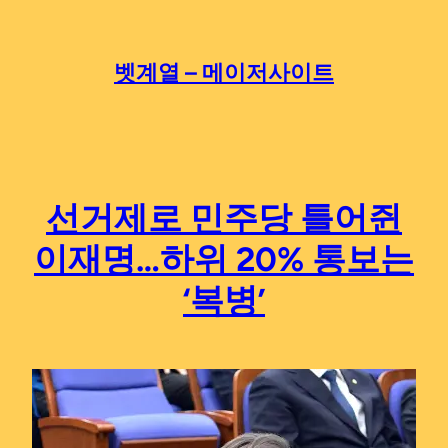
Skip
to
content
벳계열 – 메이저사이트
선거제로 민주당 틀어쥔
이재명…하위 20% 통보는
‘복병’