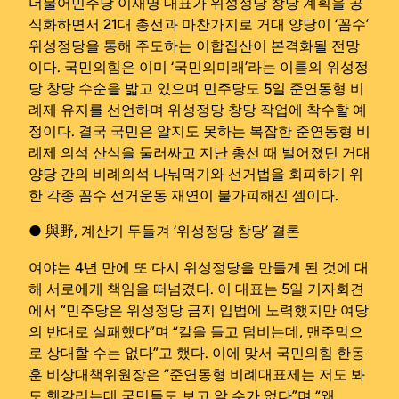
더불어민주당 이재명 대표가 위성정당 창당 계획을 공
식화하면서 21대 총선과 마찬가지로 거대 양당이 ‘꼼수’
위성정당을 통해 주도하는 이합집산이 본격화될 전망
이다. 국민의힘은 이미 ‘국민의미래’라는 이름의 위성정
당 창당 수순을 밟고 있으며 민주당도 5일 준연동형 비
례제 유지를 선언하며 위성정당 창당 작업에 착수할 예
정이다. 결국 국민은 알지도 못하는 복잡한 준연동형 비
례제 의석 산식을 둘러싸고 지난 총선 때 벌어졌던 거대
양당 간의 비례의석 나눠먹기와 선거법을 회피하기 위
한 각종 꼼수 선거운동 재연이 불가피해진 셈이다.
● 與野, 계산기 두들겨 ‘위성정당 창당’ 결론
여야는 4년 만에 또 다시 위성정당을 만들게 된 것에 대
해 서로에게 책임을 떠넘겼다. 이 대표는 5일 기자회견
에서 “민주당은 위성정당 금지 입법에 노력했지만 여당
의 반대로 실패했다”며 “칼을 들고 덤비는데, 맨주먹으
로 상대할 수는 없다”고 했다. 이에 맞서 국민의힘 한동
훈 비상대책위원장은 “준연동형 비례대표제는 저도 봐
도 헷갈리는데 국민들도 보고 알 수가 없다”며 “왜