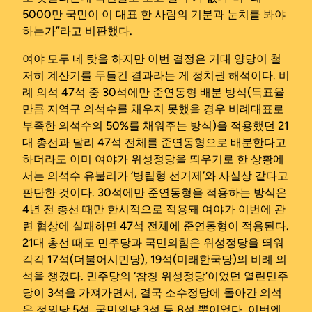
5000만 국민이 이 대표 한 사람의 기분과 눈치를 봐야
하는가”라고 비판했다.
여야 모두 네 탓을 하지만 이번 결정은 거대 양당이 철
저히 계산기를 두들긴 결과라는 게 정치권 해석이다. 비
례 의석 47석 중 30석에만 준연동형 배분 방식(득표율
만큼 지역구 의석수를 채우지 못했을 경우 비례대표로
부족한 의석수의 50%를 채워주는 방식)을 적용했던 21
대 총선과 달리 47석 전체를 준연동형으로 배분한다고
하더라도 이미 여야가 위성정당을 띄우기로 한 상황에
서는 의석수 유불리가 ‘병립형 선거제’와 사실상 같다고
판단한 것이다. 30석에만 준연동형을 적용하는 방식은
4년 전 총선 때만 한시적으로 적용돼 여야가 이번에 관
련 협상에 실패하면 47석 전체에 준연동형이 적용된다.
21대 총선 때도 민주당과 국민의힘은 위성정당을 띄워
각각 17석(더불어시민당), 19석(미래한국당)의 비례 의
석을 챙겼다. 민주당의 ‘참칭 위성정당’이었던 열린민주
당이 3석을 가져가면서, 결국 소수정당에 돌아간 의석
은 정의당 5석, 국민의당 3석 등 8석 뿐이었다. 이번엔