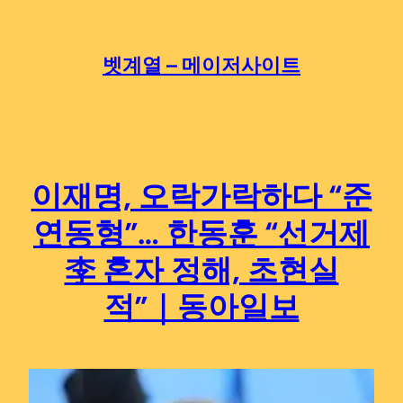
Skip
to
content
벳계열 – 메이저사이트
이재명, 오락가락하다 “준
연동형”… 한동훈 “선거제
李 혼자 정해, 초현실
적”｜동아일보