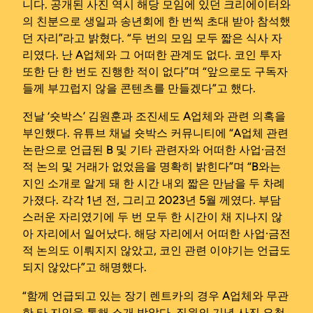
니다. 공개된 사진 역시 해당 모임에 있던 크리에이터와
의 친분으로 생일과 송년회에 한 번씩 초대 받아 참석했
던 자리”라고 밝혔다. “두 번의 모임 모두 짧은 식사 자
리였다. 난 A업체와 그 어떠한 관계도 없다. 코인 투자
또한 단 한 번도 진행한 적이 없다”며 “앞으로도 구독자
들께 부끄럽지 않을 콘텐츠를 만들겠다”고 했다.
전날 ‘숏박스’ 김원훈과 조진세도 A업체와 관련 의혹을
부인했다. 유튜브 채널 숏박스 커뮤니티에 “A업체 관련
논란으로 언급된 B 및 기타 관련자와 어떠한 사업·금전
적 논의 및 거래가 없었음을 명확히 밝힌다”며 “B와는
지인 소개로 알게 돼 한 시간 내외 짧은 만남을 두 차례
가졌다. 각각 1년 전, 그리고 2023년 5월 께였다. 부담
스러운 자리였기에 두 번 모두 한 시간이 채 지나지 않
아 자리에서 일어났다. 해당 자리에서 어떠한 사업·금전
적 논의도 이뤄지지 않았고, 코인 관련 이야기는 언급도
되지 않았다”고 해명했다.
“함께 언급되고 있는 장기 렌트카의 경우 A업체와 무관
한 타 지인을 통해 소개 받았다. 직원의 기념 사진 요청